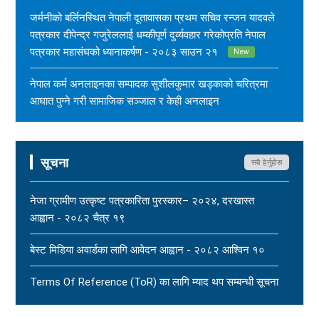
जर्मनीको बर्लिनस्थित नेपाली दूतावासका प्रथम सचिव रन्जन यादवले
पत्रकार दीपेन्द्र गजुरेललाई धम्कीपूर्ण दुर्व्यवहार गरेकोप्रति नेपाल
पत्रकार महासंघको ध्यानाकर्षण - २०८३ साउन २१
New
नेपाल कर्म अनलाइनका सम्पादक सुशीलकुमार खड्काको चरित्रमा
आघात पुग्ने गरी सामाजिक सञ्जाल र केही अनलाइन
सञ्चारमाध्यममार्फत अनर्गल सामग्री सम्प्रेषण गरिएकोप्रति नेपाल
पत्रकार महासंघको ध्यानाकर्षण - २०८३ साउन १७
New
सूचना
सबै हेर्नुहोस
महासंघ बैतडी शाखाका अध्यक्ष नरिदत्त बडुलाई पितृशोक परेको दुःखद्
खबरले नेपाल पत्रकार महासंघ स्तब्ध र दुःखी - २०८३ साउन १७
नेजा ग्रामीण उत्कृष्ट पत्रकारिता पुरस्कार– २०२४, दरखास्त
New
आह्वान - २०८२ चैत्र १९
धार्मिक सहिष्णुता, सामाजिक सद्भाव र शान्ति कायम राख्न नेपाल
बेस्ट मिडिया अवार्डका लागि आवेदन आह्वान - २०८२ आश्विन १०
पत्रकार महासंघको आग्रह - २०८३ साउन १५
New
Terms Of Reference (ToR) का लागि म्याद थप सम्बन्धी सूचना
- २०८२ आषाढ ०१