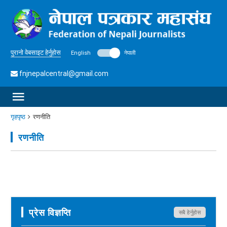
पुरानो वेबसाइट हेर्नुहोस
English
नेपाली
fnjnepalcentral@gmail.com
गृहपृष्ठ
रणनीति
रणनीति
प्रेस विज्ञप्ति
सबै हेर्नुहोस