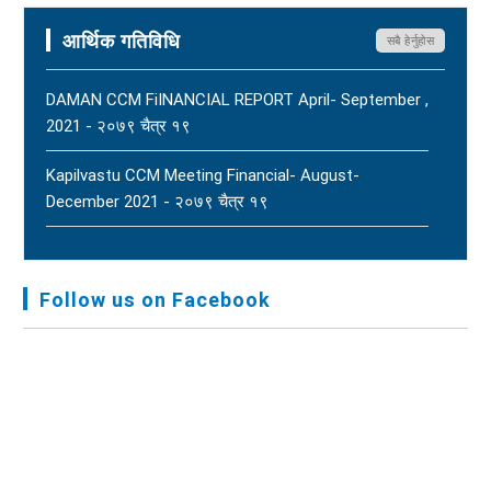
Terms Of Reference (ToR) - २०८२ जेठ २३
आर्थिक गतिविधि
सबै हेर्नुहोस
DAMAN CCM FiINANCIAL REPORT April- September ,
2021 - २०७९ चैत्र १९
Kapilvastu CCM Meeting Financial- August-
December 2021 - २०७९ चैत्र १९
FNJ, Financial Report Presented At Nagarkot
Meeting, Jan-July, 2022 - २०७९ चैत्र १४
Follow us on Facebook
Audit Report FY-2076-077 - २०७७ कार्तिक २३