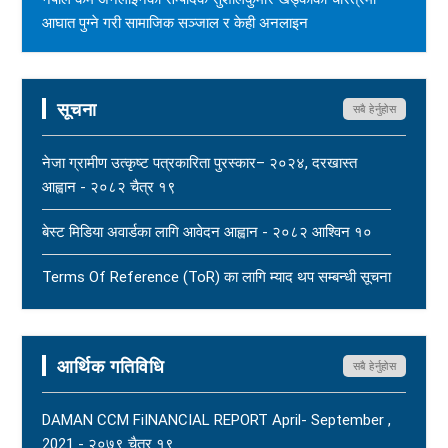
आघात पुग्ने गरी सामाजिक सञ्जाल र केही अनलाइन
सञ्चारमाध्यममार्फत अनर्गल सामग्री सम्प्रेषण गरिएकोप्रति नेपाल
पत्रकार महासंघको ध्यानाकर्षण - २०८३ साउन १७
New
सूचना
सबै हेर्नुहोस
महासंघ बैतडी शाखाका अध्यक्ष नरिदत्त बडुलाई पितृशोक परेको दुःखद्
खबरले नेपाल पत्रकार महासंघ स्तब्ध र दुःखी - २०८३ साउन १७
नेजा ग्रामीण उत्कृष्ट पत्रकारिता पुरस्कार– २०२४, दरखास्त
New
आह्वान - २०८२ चैत्र १९
धार्मिक सहिष्णुता, सामाजिक सद्भाव र शान्ति कायम राख्न नेपाल
बेस्ट मिडिया अवार्डका लागि आवेदन आह्वान - २०८२ आश्विन १०
पत्रकार महासंघको आग्रह - २०८३ साउन १५
New
Terms Of Reference (ToR) का लागि म्याद थप सम्बन्धी सूचना
- २०८२ आषाढ ०१
Terms Of Reference (ToR) - २०८२ जेठ २३
आर्थिक गतिविधि
सबै हेर्नुहोस
DAMAN CCM FiINANCIAL REPORT April- September ,
2021 - २०७९ चैत्र १९