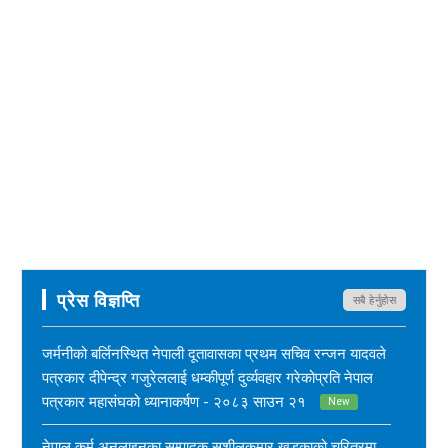
प्रेस विज्ञप्ति
सबै हेर्नुहोस
जर्मनीको बर्लिनस्थित नेपाली दूतावासका प्रथम सचिव रन्जन यादवले
पत्रकार दीपेन्द्र गजुरेललाई धम्कीपूर्ण दुर्व्यवहार गरेकोप्रति नेपाल
पत्रकार महासंघको ध्यानाकर्षण - २०८३ साउन २१
New
नेपाल कर्म अनलाइनका सम्पादक सुशीलकुमार खड्काको चरित्रमा