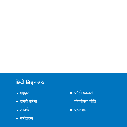
छिटो लिङ्कहरू
गृहपृष्ठ
फोटो ग्यालरी
हाम्रो बारेमा
गोपनीयता नीति
सम्पर्क
प्रकाशन
स्रोतहरू