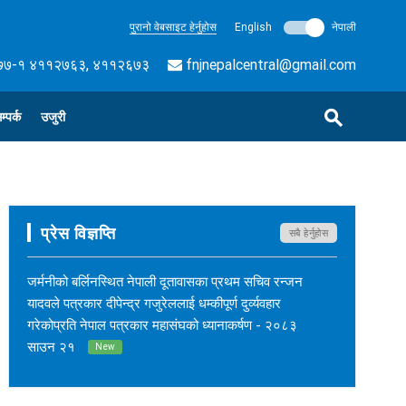
पुरानो वेबसाइट हेर्नुहोस
English
नेपाली
७-१ ४११२७६३, ४११२६७३
fnjnepalcentral@gmail.com
म्पर्क
उजुरी
प्रेस विज्ञप्ति
सबै हेर्नुहोस
जर्मनीको बर्लिनस्थित नेपाली दूतावासका प्रथम सचिव रन्जन
यादवले पत्रकार दीपेन्द्र गजुरेललाई धम्कीपूर्ण दुर्व्यवहार
गरेकोप्रति नेपाल पत्रकार महासंघको ध्यानाकर्षण - २०८३
साउन २१
New
नेपाल कर्म अनलाइनका सम्पादक सुशीलकुमार खड्काको