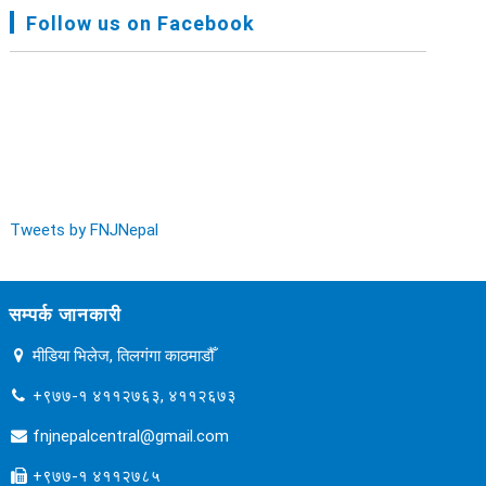
FNJ, Financial Report Presented At Nagarkot
Follow us on Facebook
Meeting, Jan-July, 2022 - २०७९ चैत्र १४
Audit Report FY-2076-077 - २०७७ कार्तिक २३
Tweets by FNJNepal
सम्पर्क जानकारी
मीडिया भिलेज, तिलगंगा काठमाडौँ
+९७७-१ ४११२७६३, ४११२६७३
fnjnepalcentral@gmail.com
+९७७-१ ४११२७८५