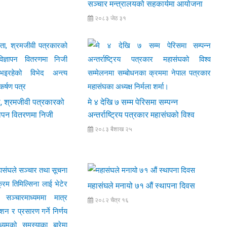
ंरक्षणका लागि
सञ्चार मन्त्रालयको सहकार्यमा आयोजना
ञ्जाल
गरेको ' जिम्मेवार पत्रकारिता, संसदीय
२०८३ जेठ ३१
र्याली ।
रिपोर्टिङ र सामाजिक सञ्जालको प्रयोग '
विषयक अभिमुखीकरण
्रता, श्रमजीवी पत्रकारको
मे ४ देखि ७ सम्म पेरिसमा सम्पन्न
ञापन वितरणमा निजी
अन्तर्राष्ट्रिय पत्रकार महासंघको विश्व
इरहेको विभेद अन्त्य
सम्मेलनमा सम्बोधनका क्रममा नेपाल
२०८३ बैशाख २५
नाकर्षण पत्र
पत्रकार महासंघका अध्यक्ष निर्मला शर्मा।
महासंघले मनायो ७१ औं स्थापना दिवस
२०८२ चैत्र १६