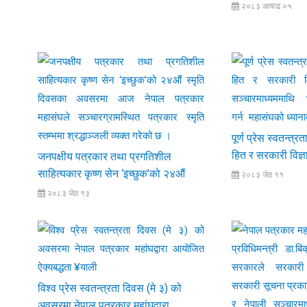
र सूचनाको हकको स
२०८३ आषाढ ०५
आयोजित पेशागत स
पापडकाे ऐक्यबद्धता 
पूर्ण प्रेस स्वतन्त
हित र सरकारी विज्
जनपक्षीय पत्रकार तथा प्रगतिशील
सञ्चारमाध्यममाथि भ
साहित्यकार कृष्ण सेन ‘इच्छुक’को २४औं
२०८३ जेठ ११
गर्न महासंघको ध्या
स्मृति दिवसका अवसरमा आज नेपाल
२०८३ जेठ १३
पत्रकार महासंघले सञ्चारग्रामस्थित
पत्रकार स्मृति स्तम्भमा श्रद्धाञ्जली व्यक्त
गरेको छ ।
विश्व प्रेस स्वतन्त्रता दिवस (मे ३) को
अवसरमा नेपाल पत्रकार महांघद्वारा