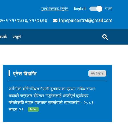
पुरानो वेबसाइट हेर्नुहोस
English
नेपाली
७-१ ४११२७६३, ४११२६७३
fnjnepalcentral@gmail.com
म्पर्क
उजुरी
प्रेस विज्ञप्ति
सबै हेर्नुहोस
जर्मनीको बर्लिनस्थित नेपाली दूतावासका प्रथम सचिव रन्जन
यादवले पत्रकार दीपेन्द्र गजुरेललाई धम्कीपूर्ण दुर्व्यवहार
गरेकोप्रति नेपाल पत्रकार महासंघको ध्यानाकर्षण - २०८३
साउन २१
New
नेपाल कर्म अनलाइनका सम्पादक सुशीलकुमार खड्काको