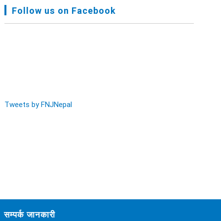
FNJ, Financial Report Presented At Nagarkot
Follow us on Facebook
Meeting, Jan-July, 2022 - २०७९ चैत्र १४
Audit Report FY-2076-077 - २०७७ कार्तिक २३
Tweets by FNJNepal
सम्पर्क जानकारी