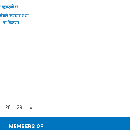
संघले सञ्चार तथा
री डा.बिक्रम
टेर सरकारले सरकारी
त्र सरकारी सूचना
र्ने निर्णय र नेपाली
स्याका बारेमा
्र बुझाएकाे छ
28
29
»
MEMBERS OF