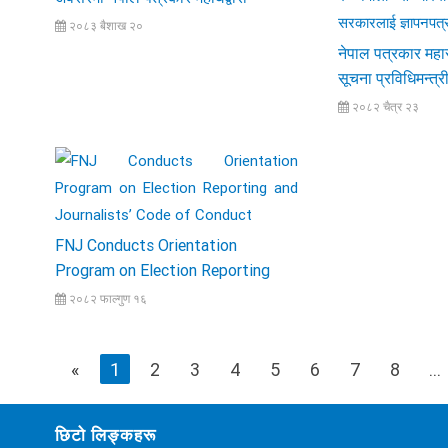
आयोजित ऐक्यबद्धता ¥याली
२०८३ बैशाख २०
नेपाल पत्रकार महा
सूचना प्रविधिमन्त्
तिमिल्सिना लाई भे
२०८२ चैत्र २३
सञ्चारमाध्यममा मा
प्रकाशन र प्रसारण ग
सञ्चारमाध्यमको सम
सरकारलाई ज्ञापनपत
FNJ Conducts Orientation
Program on Election Reporting
and Journalists’ Code of Conduct
२०८२ फाल्गुण १६
«
1
2
3
4
5
6
7
8
...
छिटो लिङ्कहरू