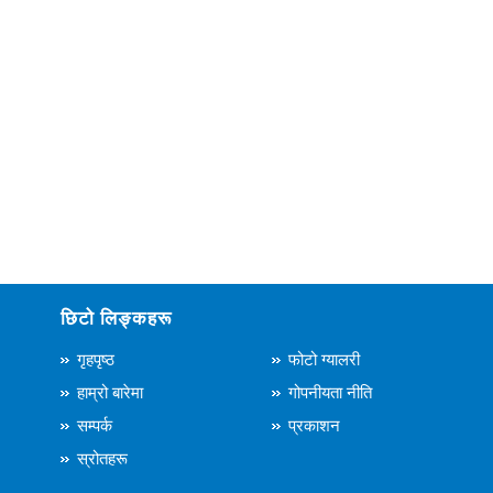
छिटो लिङ्कहरू
गृहपृष्ठ
फोटो ग्यालरी
हाम्रो बारेमा
गोपनीयता नीति
सम्पर्क
प्रकाशन
स्रोतहरू