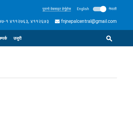
पुरानो वेबसाइट हेर्नुहोस
English
नेपाली
७-१ ४११२७६३, ४११२६७३
fnjnepalcentral@gmail.com
म्पर्क
उजुरी