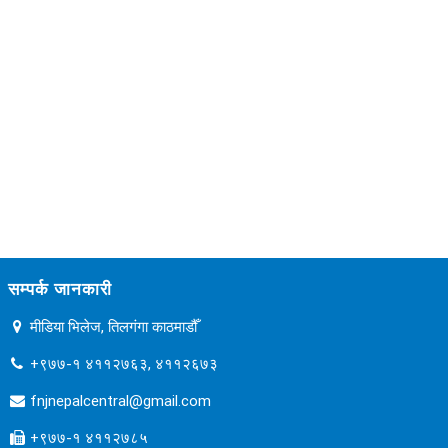
सम्पर्क जानकारी
मीडिया भिलेज, तिलगंगा काठमाडौँ
+९७७-१ ४११२७६३, ४११२६७३
fnjnepalcentral@gmail.com
+९७७-१ ४११२७८५